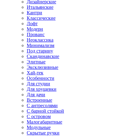
Дизайнерские
Итальянские
Кантри
Классические
Лофт
Модерн
Прованс
Неоклассика
Минимализм
Под старину
Скандинавские
Элитные
Эксклюзивные
Хай-тек
Особенности
Для студии
Для хрущевки
Для дачи
Встроенные
С антресолями
С барной стойкой
С островом
Малогабаритные
Модульные
Скрытые ручки