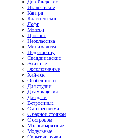
Дизайнерские
Итальянские
Кантри
Классические
Лофт
Модерн
Прованс
Неоклассика
Минимализм
Под старину
Скандинавские
Элитные
Эксклюзивные
Хай-тек
Особенности
Для студии
Для хрущевки
Для дачи
Встроенные
С антресолями
С барной стойкой
С островом
Малогабаритные
Модульные
Скрытые ручки