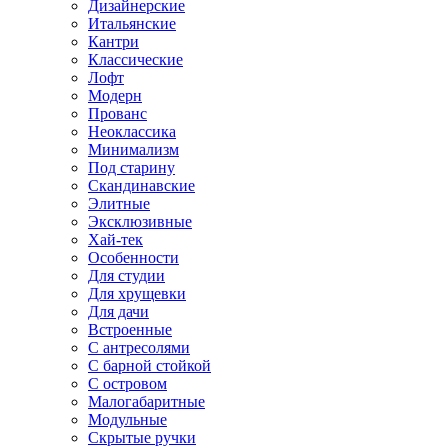
Дизайнерские
Итальянские
Кантри
Классические
Лофт
Модерн
Прованс
Неоклассика
Минимализм
Под старину
Скандинавские
Элитные
Эксклюзивные
Хай-тек
Особенности
Для студии
Для хрущевки
Для дачи
Встроенные
С антресолями
С барной стойкой
С островом
Малогабаритные
Модульные
Скрытые ручки