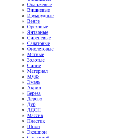
Оранжевые
Вишневые
Изумрудные
Венге
Ореховые
Янтарные
Сиреневые
Салатовые
Фиолетовые
Мятные
Золотые
Синие
Материал
МДФ
Эмаль
Акрил
Береза
Дерево
Дуб
ЛДСП
Массив
Пластик
Шпон
Экошпон
С патиной