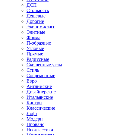
ДСП
Стоимость
Дешевые
Дорогие
Эконом-класс
Элитные
Форма
П-образные
Угловые
Прямые
Радиусные
Скошенные углы
Стиль
Современные
Евро
Английские
Дизайнерские
Итальянские
Кантри
Классические
Лофт
Модерн
Прованс
Неоклассика