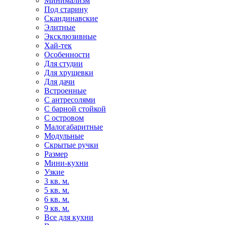
Минимализм
Под старину
Скандинавские
Элитные
Эксклюзивные
Хай-тек
Особенности
Для студии
Для хрущевки
Для дачи
Встроенные
С антресолями
С барной стойкой
С островом
Малогабаритные
Модульные
Скрытые ручки
Размер
Мини-кухни
Узкие
3 кв. м.
5 кв. м.
6 кв. м.
9 кв. м.
Все для кухни