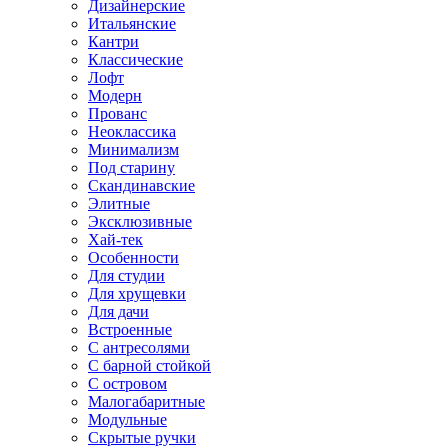
Дизайнерские
Итальянские
Кантри
Классические
Лофт
Модерн
Прованс
Неоклассика
Минимализм
Под старину
Скандинавские
Элитные
Эксклюзивные
Хай-тек
Особенности
Для студии
Для хрущевки
Для дачи
Встроенные
С антресолями
С барной стойкой
С островом
Малогабаритные
Модульные
Скрытые ручки