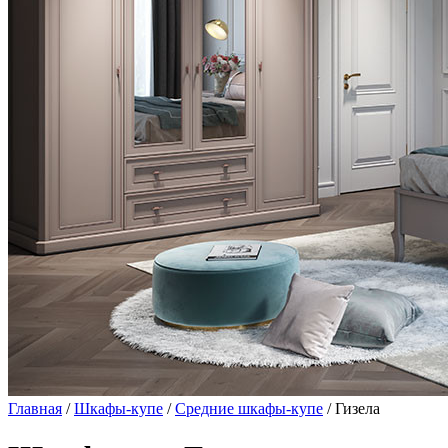
Главная
/
Шкафы-купе
/
Средние шкафы-купе
/ Гизела