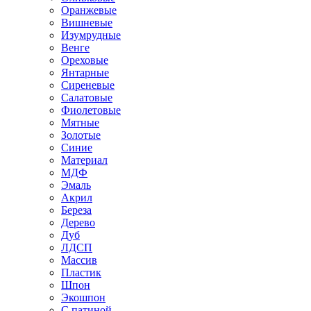
Оранжевые
Вишневые
Изумрудные
Венге
Ореховые
Янтарные
Сиреневые
Салатовые
Фиолетовые
Мятные
Золотые
Синие
Материал
МДФ
Эмаль
Акрил
Береза
Дерево
Дуб
ЛДСП
Массив
Пластик
Шпон
Экошпон
С патиной