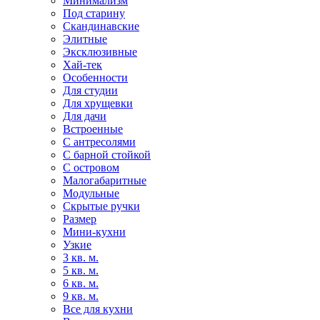
Минимализм
Под старину
Скандинавские
Элитные
Эксклюзивные
Хай-тек
Особенности
Для студии
Для хрущевки
Для дачи
Встроенные
С антресолями
С барной стойкой
С островом
Малогабаритные
Модульные
Скрытые ручки
Размер
Мини-кухни
Узкие
3 кв. м.
5 кв. м.
6 кв. м.
9 кв. м.
Все для кухни