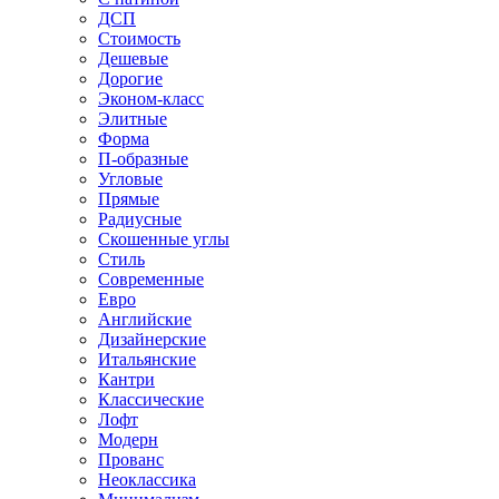
ДСП
Стоимость
Дешевые
Дорогие
Эконом-класс
Элитные
Форма
П-образные
Угловые
Прямые
Радиусные
Скошенные углы
Стиль
Современные
Евро
Английские
Дизайнерские
Итальянские
Кантри
Классические
Лофт
Модерн
Прованс
Неоклассика