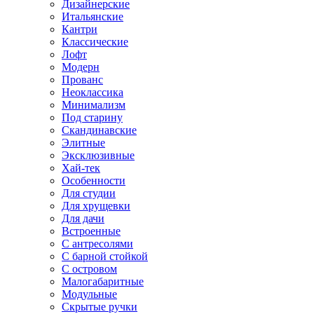
Дизайнерские
Итальянские
Кантри
Классические
Лофт
Модерн
Прованс
Неоклассика
Минимализм
Под старину
Скандинавские
Элитные
Эксклюзивные
Хай-тек
Особенности
Для студии
Для хрущевки
Для дачи
Встроенные
С антресолями
С барной стойкой
С островом
Малогабаритные
Модульные
Скрытые ручки