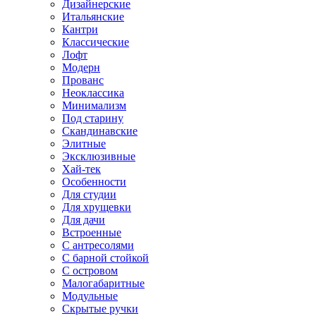
Дизайнерские
Итальянские
Кантри
Классические
Лофт
Модерн
Прованс
Неоклассика
Минимализм
Под старину
Скандинавские
Элитные
Эксклюзивные
Хай-тек
Особенности
Для студии
Для хрущевки
Для дачи
Встроенные
С антресолями
С барной стойкой
С островом
Малогабаритные
Модульные
Скрытые ручки