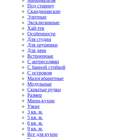
Минимализм
Под старину
Скандинавские
Элитные
Эксклюзивные
Хай-тек
Особенности
Для студии
Для хрущевки
Для дачи
Встроенные
С антресолями
С барной стойкой
С островом
Малогабаритные
Модульные
Скрытые ручки
Размер
Мини-кухни
Узкие
3 кв. м.
5 кв. м.
6 кв. м.
9 кв. м.
Все для кухни