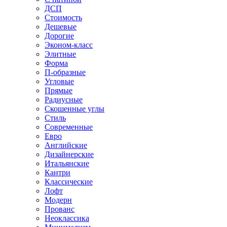
ДСП
Стоимость
Дешевые
Дорогие
Эконом-класс
Элитные
Форма
П-образные
Угловые
Прямые
Радиусные
Скошенные углы
Стиль
Современные
Евро
Английские
Дизайнерские
Итальянские
Кантри
Классические
Лофт
Модерн
Прованс
Неоклассика