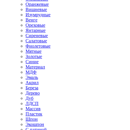
Оранжевые
Вишневые
Изумрудные
Венге
Ореховые
Янтарные
Сиреневые
Салатовые
Фиолетовые
Мятные
Золотые
Синие
Материал
МДФ
Эмаль
Акрил
Береза
Дерево
Дуб
ЛДСП
Массив
Пластик
Шпон
Экошпон
С патиной