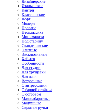
Дизайнерские
Итальянские
Кантри
Классические
Лофт
Модерн
Прованс
Неоклассика
Минимализм
Под старину
Скандинавские
Элитные
Эксклюзивные
Хай-тек
Особенности
Для студии
Для хрущевки
Для дачи
Встроенные
С антресолями
С барной стойкой
С островом
Малогабаритные
Модульные
Скрытые ручки