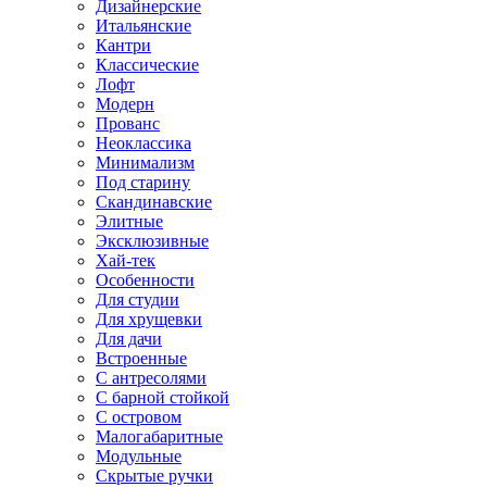
Дизайнерские
Итальянские
Кантри
Классические
Лофт
Модерн
Прованс
Неоклассика
Минимализм
Под старину
Скандинавские
Элитные
Эксклюзивные
Хай-тек
Особенности
Для студии
Для хрущевки
Для дачи
Встроенные
С антресолями
С барной стойкой
С островом
Малогабаритные
Модульные
Скрытые ручки