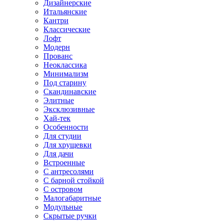
Дизайнерские
Итальянские
Кантри
Классические
Лофт
Модерн
Прованс
Неоклассика
Минимализм
Под старину
Скандинавские
Элитные
Эксклюзивные
Хай-тек
Особенности
Для студии
Для хрущевки
Для дачи
Встроенные
С антресолями
С барной стойкой
С островом
Малогабаритные
Модульные
Скрытые ручки