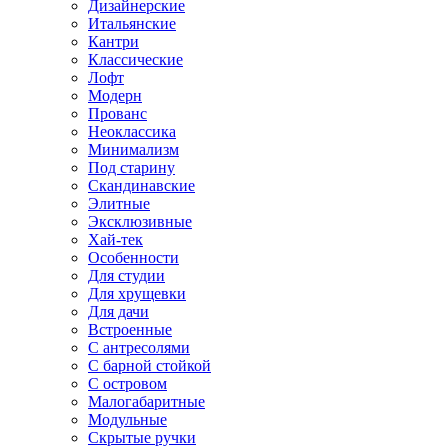
Дизайнерские
Итальянские
Кантри
Классические
Лофт
Модерн
Прованс
Неоклассика
Минимализм
Под старину
Скандинавские
Элитные
Эксклюзивные
Хай-тек
Особенности
Для студии
Для хрущевки
Для дачи
Встроенные
С антресолями
С барной стойкой
С островом
Малогабаритные
Модульные
Скрытые ручки