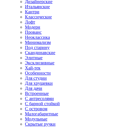
Дизайнерские
Итальянские
Кантри
Классические
Лофт
Модерн
Прованс
Неоклассика
Минимализм
Под старину
Скандинавские
Элитные
Эксклюзивные
Хай-тек
Особенности
Для студии
Для хрущевки
Для дачи
Встроенные
С антресолями
С барной стойкой
С островом
Малогабаритные
Модульные
Скрытые ручки