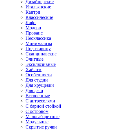
Дизайнерские
Итальянские
Кантри
Классические
Лофт
Модерн
Прованс
Неоклассика
Минимализм
Под старину
Скандинавские
Элитные
Эксклюзивные
Хай-тек
Особенности
Для студии
Для хрущевки
Для дачи
Встроенные
С антресолями
С барной стойкой
С островом
Малогабаритные
Модульные
Скрытые ручки