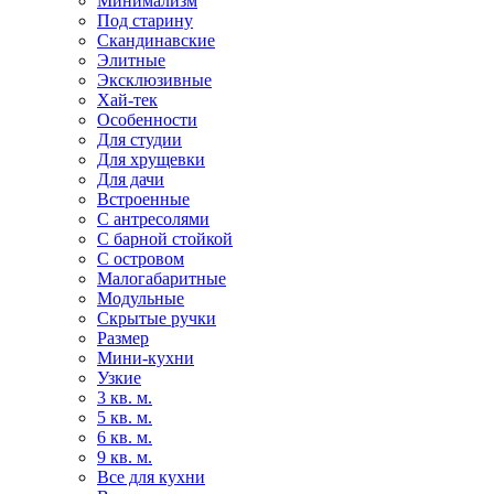
Минимализм
Под старину
Скандинавские
Элитные
Эксклюзивные
Хай-тек
Особенности
Для студии
Для хрущевки
Для дачи
Встроенные
С антресолями
С барной стойкой
С островом
Малогабаритные
Модульные
Скрытые ручки
Размер
Мини-кухни
Узкие
3 кв. м.
5 кв. м.
6 кв. м.
9 кв. м.
Все для кухни