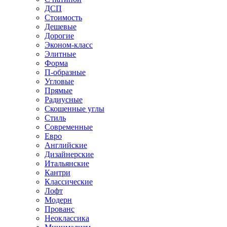
ДСП
Стоимость
Дешевые
Дорогие
Эконом-класс
Элитные
Форма
П-образные
Угловые
Прямые
Радиусные
Скошенные углы
Стиль
Современные
Евро
Английские
Дизайнерские
Итальянские
Кантри
Классические
Лофт
Модерн
Прованс
Неоклассика