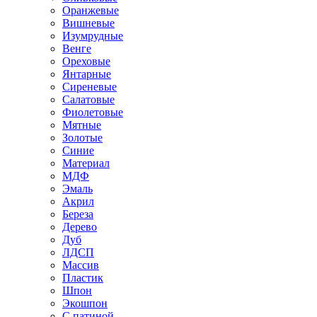
Оранжевые
Вишневые
Изумрудные
Венге
Ореховые
Янтарные
Сиреневые
Салатовые
Фиолетовые
Мятные
Золотые
Синие
Материал
МДФ
Эмаль
Акрил
Береза
Дерево
Дуб
ЛДСП
Массив
Пластик
Шпон
Экошпон
С патиной