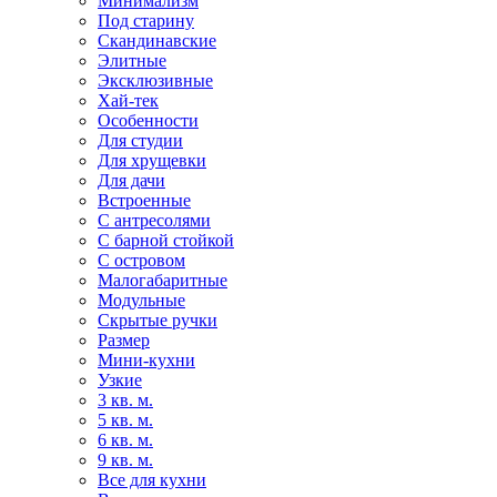
Минимализм
Под старину
Скандинавские
Элитные
Эксклюзивные
Хай-тек
Особенности
Для студии
Для хрущевки
Для дачи
Встроенные
С антресолями
С барной стойкой
С островом
Малогабаритные
Модульные
Скрытые ручки
Размер
Мини-кухни
Узкие
3 кв. м.
5 кв. м.
6 кв. м.
9 кв. м.
Все для кухни