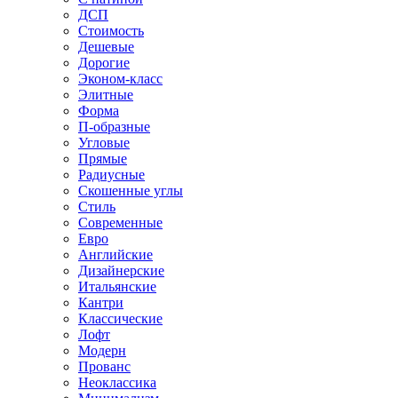
ДСП
Стоимость
Дешевые
Дорогие
Эконом-класс
Элитные
Форма
П-образные
Угловые
Прямые
Радиусные
Скошенные углы
Стиль
Современные
Евро
Английские
Дизайнерские
Итальянские
Кантри
Классические
Лофт
Модерн
Прованс
Неоклассика