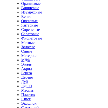
Оранжевые
Вишневые
Изумрудные
Венге
Ореховые
Янтарные
Сиреневые
Салатовые
Фиолетовые
Мятные
Золотые
Синие
Материал
МДФ
Эмаль
Акрил
Береза
Дерево
Дуб
ЛДСП
Массив
Пластик
Шпон
Экошпон
С патиной