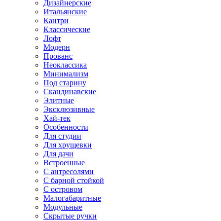
Дизайнерские
Итальянские
Кантри
Классические
Лофт
Модерн
Прованс
Неоклассика
Минимализм
Под старину
Скандинавские
Элитные
Эксклюзивные
Хай-тек
Особенности
Для студии
Для хрущевки
Для дачи
Встроенные
С антресолями
С барной стойкой
С островом
Малогабаритные
Модульные
Скрытые ручки