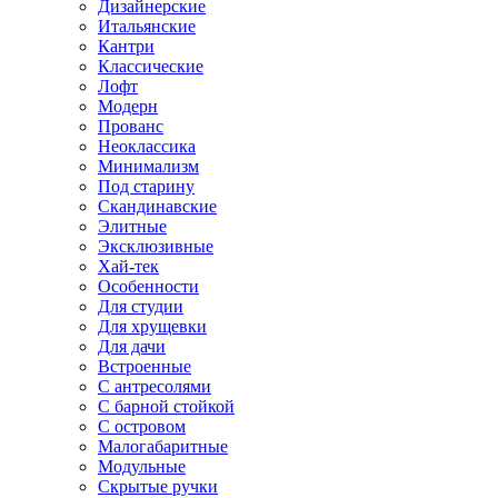
Дизайнерские
Итальянские
Кантри
Классические
Лофт
Модерн
Прованс
Неоклассика
Минимализм
Под старину
Скандинавские
Элитные
Эксклюзивные
Хай-тек
Особенности
Для студии
Для хрущевки
Для дачи
Встроенные
С антресолями
С барной стойкой
С островом
Малогабаритные
Модульные
Скрытые ручки