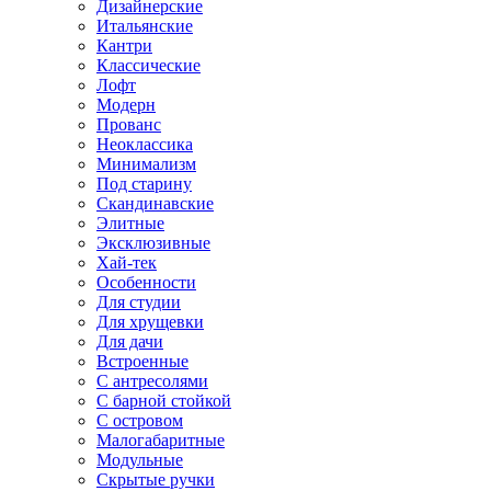
Дизайнерские
Итальянские
Кантри
Классические
Лофт
Модерн
Прованс
Неоклассика
Минимализм
Под старину
Скандинавские
Элитные
Эксклюзивные
Хай-тек
Особенности
Для студии
Для хрущевки
Для дачи
Встроенные
С антресолями
С барной стойкой
С островом
Малогабаритные
Модульные
Скрытые ручки