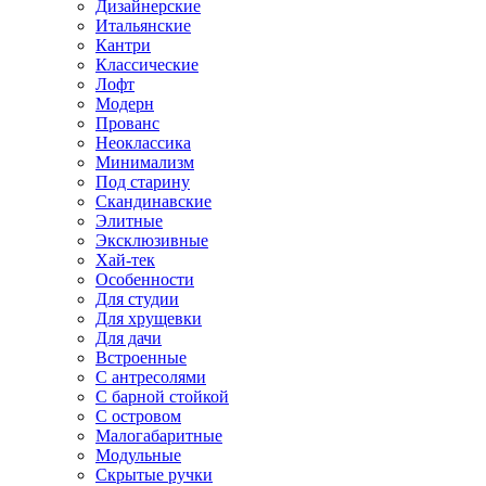
Дизайнерские
Итальянские
Кантри
Классические
Лофт
Модерн
Прованс
Неоклассика
Минимализм
Под старину
Скандинавские
Элитные
Эксклюзивные
Хай-тек
Особенности
Для студии
Для хрущевки
Для дачи
Встроенные
С антресолями
С барной стойкой
С островом
Малогабаритные
Модульные
Скрытые ручки