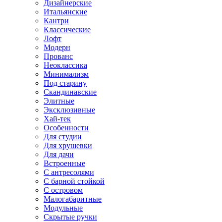
Дизайнерские
Итальянские
Кантри
Классические
Лофт
Модерн
Прованс
Неоклассика
Минимализм
Под старину
Скандинавские
Элитные
Эксклюзивные
Хай-тек
Особенности
Для студии
Для хрущевки
Для дачи
Встроенные
С антресолями
С барной стойкой
С островом
Малогабаритные
Модульные
Скрытые ручки