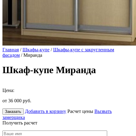
Главная
/
Шкафы-купе
/
Шкафы-купе с закругленным
фасадом
/ Миранда
Шкаф-купе Миранда
Цена:
от 36 000
руб.
Добавить в корзину
Расчет цены
Вызвать
Заказать
замерщика
Получить расчет