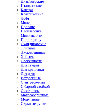
Дизайнерские
Итальянские
Кантри
Классические
Лофт
Модерн
Прованс
Неоклассика
Минимализм
Под старину
Скандинавские
Элитные
Эксклюзивные
Хай-тек
Особенности
Для студии
Для хрущевки
Для дачи
Встроенные
С антресолями
С барной стойкой
С островом
Малогабаритные
Модульные
Скрытые ручки