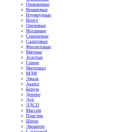
Оранжевые
Вишневые
Изумрудные
Венге
Ореховые
Янтарные
Сиреневые
Салатовые
Фиолетовые
Мятные
Золотые
Синие
Материал
МДФ
Эмаль
Акрил
Береза
Дерево
Дуб
ЛДСП
Массив
Пластик
Шпон
Экошпон
С патиной