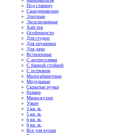
Минимализм
Под старину
Скандинавские
Элитные
Эксклюзивные
Хай-тек
Особенности
Для студии
Для хрущевки
Для дачи
Встроенные
С антресолями
С барной стойкой
С островом
Малогабаритные
Модульные
Скрытые ручки
Размер
Мини-кухни
Узкие
3 кв. м.
5 кв. м.
6 кв. м.
9 кв. м.
Все для кухни