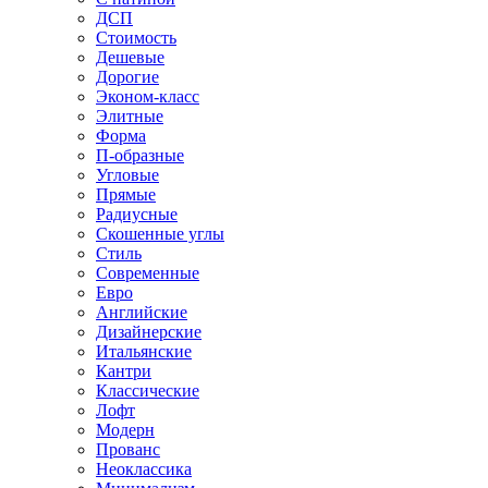
ДСП
Стоимость
Дешевые
Дорогие
Эконом-класс
Элитные
Форма
П-образные
Угловые
Прямые
Радиусные
Скошенные углы
Стиль
Современные
Евро
Английские
Дизайнерские
Итальянские
Кантри
Классические
Лофт
Модерн
Прованс
Неоклассика