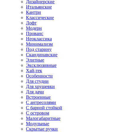
Дизайнерские
Итальянские
Кантри
Классические
Лофт
Модерн
Прованс
Неоклассика
Минимализм
Под старину
Скандинавские
Элитные
Эксклюзивные
Хай-тек
Особенности
Для студии
Для хрущевки
Для дачи
Встроенные
С антресолями
С барной стойкой
С островом
Малогабаритные
Модульные
Скрытые ручки