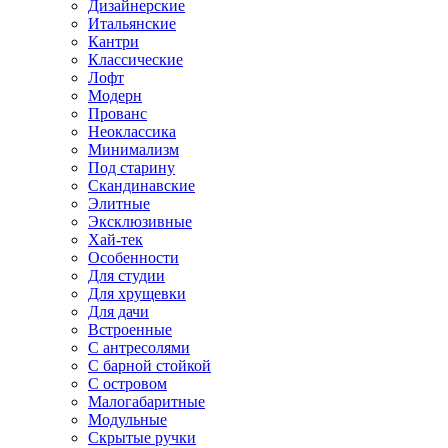
Дизайнерские
Итальянские
Кантри
Классические
Лофт
Модерн
Прованс
Неоклассика
Минимализм
Под старину
Скандинавские
Элитные
Эксклюзивные
Хай-тек
Особенности
Для студии
Для хрущевки
Для дачи
Встроенные
С антресолями
С барной стойкой
С островом
Малогабаритные
Модульные
Скрытые ручки