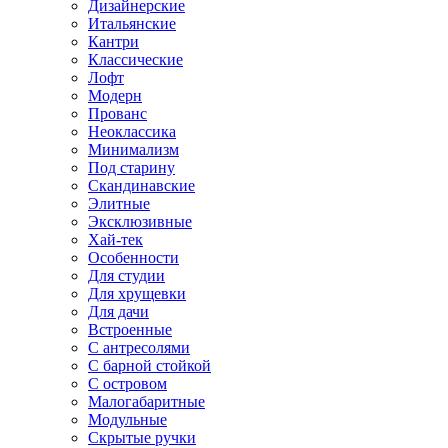
Дизайнерские
Итальянские
Кантри
Классические
Лофт
Модерн
Прованс
Неоклассика
Минимализм
Под старину
Скандинавские
Элитные
Эксклюзивные
Хай-тек
Особенности
Для студии
Для хрущевки
Для дачи
Встроенные
С антресолями
С барной стойкой
С островом
Малогабаритные
Модульные
Скрытые ручки