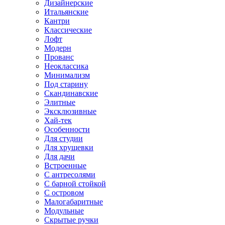
Дизайнерские
Итальянские
Кантри
Классические
Лофт
Модерн
Прованс
Неоклассика
Минимализм
Под старину
Скандинавские
Элитные
Эксклюзивные
Хай-тек
Особенности
Для студии
Для хрущевки
Для дачи
Встроенные
С антресолями
С барной стойкой
С островом
Малогабаритные
Модульные
Скрытые ручки