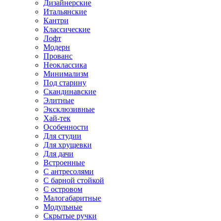
Дизайнерские
Итальянские
Кантри
Классические
Лофт
Модерн
Прованс
Неоклассика
Минимализм
Под старину
Скандинавские
Элитные
Эксклюзивные
Хай-тек
Особенности
Для студии
Для хрущевки
Для дачи
Встроенные
С антресолями
С барной стойкой
С островом
Малогабаритные
Модульные
Скрытые ручки