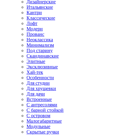
Дизайнерские
Итальянские
Кантри
Классические
Лофт
Модерн
Прованс
Неоклассика
Минимализм
Под старину
Скандинавские
Элитные
Эксклюзивные
Хай-тек
Особенности
Для студии
Для хрущевки
Для дачи
Встроенные
С антресолями
С барной стойкой
С островом
Малогабаритные
Модульные
Скрытые ручки