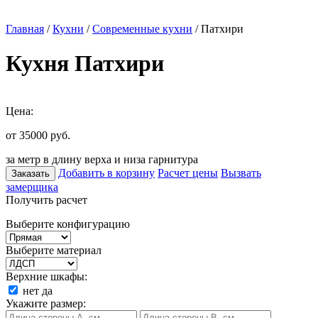
Главная
/
Кухни
/
Современные кухни
/ Патхири
Кухня Патхири
Цена:
от 35000
руб.
за метр в длину верха и низа гарнитура
Добавить в корзину
Расчет цены
Вызвать
Заказать
замерщика
Получить расчет
Выберите конфигурацию
Выберите материал
Верхние шкафы:
нет
да
Укажите размер: