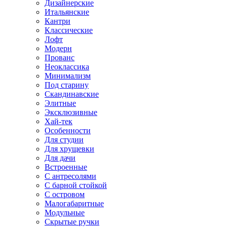
Дизайнерские
Итальянские
Кантри
Классические
Лофт
Модерн
Прованс
Неоклассика
Минимализм
Под старину
Скандинавские
Элитные
Эксклюзивные
Хай-тек
Особенности
Для студии
Для хрущевки
Для дачи
Встроенные
С антресолями
С барной стойкой
С островом
Малогабаритные
Модульные
Скрытые ручки