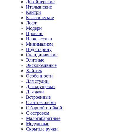
Дизайнерские
Итальянские
Кантри
Классические
Лофт
Модерн
Прованс
Неоклассика
Минимализм
Под старину
Скандинавские
Элитные
Эксклюзивные
Хай-тек
Особенности
Для студии
Для хрущевки
Для дачи
Встроенные
С антресолями
С барной стойкой
С островом
Малогабаритные
Модульные
Скрытые ручки