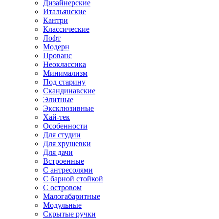
Дизайнерские
Итальянские
Кантри
Классические
Лофт
Модерн
Прованс
Неоклассика
Минимализм
Под старину
Скандинавские
Элитные
Эксклюзивные
Хай-тек
Особенности
Для студии
Для хрущевки
Для дачи
Встроенные
С антресолями
С барной стойкой
С островом
Малогабаритные
Модульные
Скрытые ручки