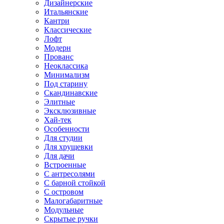
Дизайнерские
Итальянские
Кантри
Классические
Лофт
Модерн
Прованс
Неоклассика
Минимализм
Под старину
Скандинавские
Элитные
Эксклюзивные
Хай-тек
Особенности
Для студии
Для хрущевки
Для дачи
Встроенные
С антресолями
С барной стойкой
С островом
Малогабаритные
Модульные
Скрытые ручки