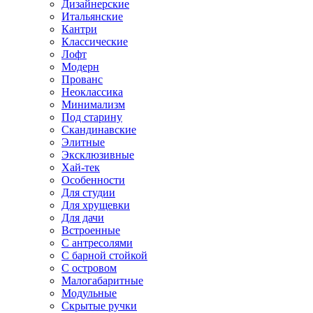
Дизайнерские
Итальянские
Кантри
Классические
Лофт
Модерн
Прованс
Неоклассика
Минимализм
Под старину
Скандинавские
Элитные
Эксклюзивные
Хай-тек
Особенности
Для студии
Для хрущевки
Для дачи
Встроенные
С антресолями
С барной стойкой
С островом
Малогабаритные
Модульные
Скрытые ручки