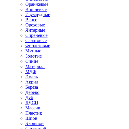
Оранжевые
Вишневые
Изумрудные
Венге
Ореховые
Янтарные
Сиреневые
Салатовые
Фиолетовые
Мятные
Золотые
Синие
Материал
МДФ
Эмаль
Акрил
Береза
Дерево
Дуб
ЛДСП
Массив
Пластик
Шпон
Экошпон
С патиной