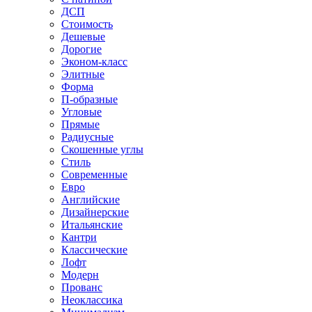
ДСП
Стоимость
Дешевые
Дорогие
Эконом-класс
Элитные
Форма
П-образные
Угловые
Прямые
Радиусные
Скошенные углы
Стиль
Современные
Евро
Английские
Дизайнерские
Итальянские
Кантри
Классические
Лофт
Модерн
Прованс
Неоклассика