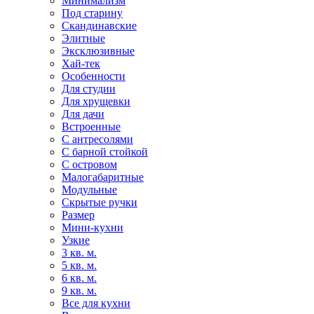
Минимализм
Под старину
Скандинавские
Элитные
Эксклюзивные
Хай-тек
Особенности
Для студии
Для хрущевки
Для дачи
Встроенные
С антресолями
С барной стойкой
С островом
Малогабаритные
Модульные
Скрытые ручки
Размер
Мини-кухни
Узкие
3 кв. м.
5 кв. м.
6 кв. м.
9 кв. м.
Все для кухни