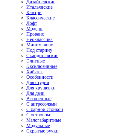
Дизайнерские
Итальянские
Кантри
Классические
Лофт
Модерн
Прованс
Неоклассика
Минимализм
Под старину
Скандинавские
Элитные
Эксклюзивные
Хай-тек
Особенности
Для студии
Для хрущевки
Для дачи
Встроенные
С антресолями
С барной стойкой
С островом
Малогабаритные
Модульные
Скрытые ручки