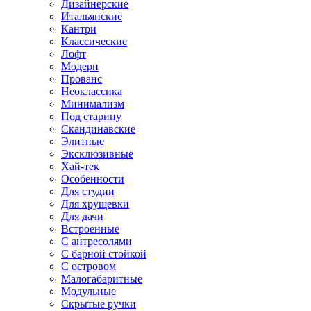
Дизайнерские
Итальянские
Кантри
Классические
Лофт
Модерн
Прованс
Неоклассика
Минимализм
Под старину
Скандинавские
Элитные
Эксклюзивные
Хай-тек
Особенности
Для студии
Для хрущевки
Для дачи
Встроенные
С антресолями
С барной стойкой
С островом
Малогабаритные
Модульные
Скрытые ручки