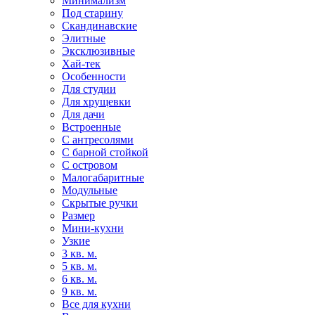
Минимализм
Под старину
Скандинавские
Элитные
Эксклюзивные
Хай-тек
Особенности
Для студии
Для хрущевки
Для дачи
Встроенные
С антресолями
С барной стойкой
С островом
Малогабаритные
Модульные
Скрытые ручки
Размер
Мини-кухни
Узкие
3 кв. м.
5 кв. м.
6 кв. м.
9 кв. м.
Все для кухни