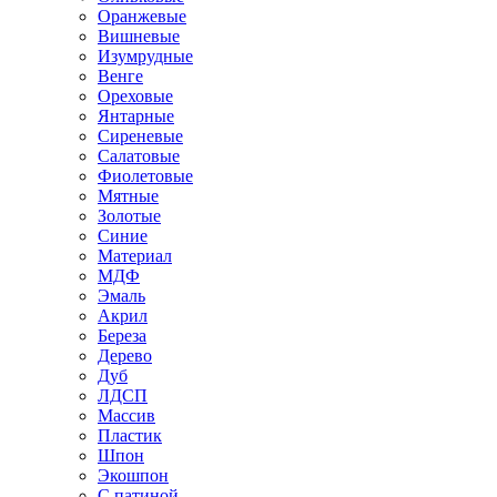
Оранжевые
Вишневые
Изумрудные
Венге
Ореховые
Янтарные
Сиреневые
Салатовые
Фиолетовые
Мятные
Золотые
Синие
Материал
МДФ
Эмаль
Акрил
Береза
Дерево
Дуб
ЛДСП
Массив
Пластик
Шпон
Экошпон
С патиной