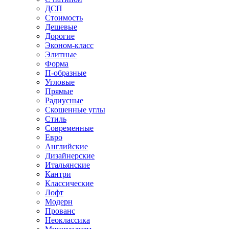
ДСП
Стоимость
Дешевые
Дорогие
Эконом-класс
Элитные
Форма
П-образные
Угловые
Прямые
Радиусные
Скошенные углы
Стиль
Современные
Евро
Английские
Дизайнерские
Итальянские
Кантри
Классические
Лофт
Модерн
Прованс
Неоклассика