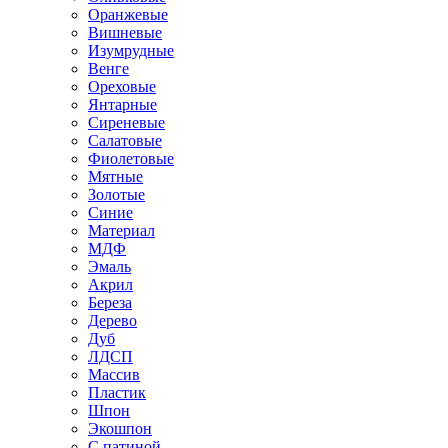
Оранжевые
Вишневые
Изумрудные
Венге
Ореховые
Янтарные
Сиреневые
Салатовые
Фиолетовые
Мятные
Золотые
Синие
Материал
МДФ
Эмаль
Акрил
Береза
Дерево
Дуб
ЛДСП
Массив
Пластик
Шпон
Экошпон
С патиной