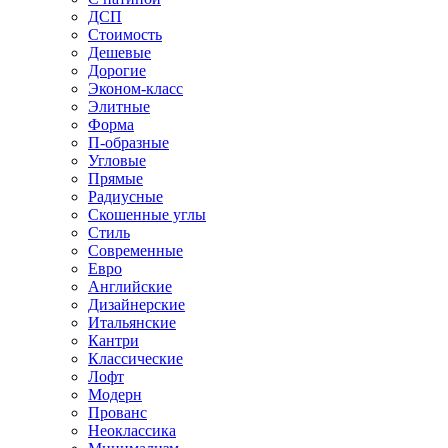
ДСП
Стоимость
Дешевые
Дорогие
Эконом-класс
Элитные
Форма
П-образные
Угловые
Прямые
Радиусные
Скошенные углы
Стиль
Современные
Евро
Английские
Дизайнерские
Итальянские
Кантри
Классические
Лофт
Модерн
Прованс
Неоклассика