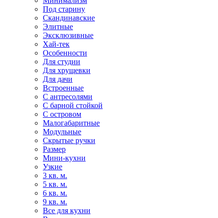
Минимализм
Под старину
Скандинавские
Элитные
Эксклюзивные
Хай-тек
Особенности
Для студии
Для хрущевки
Для дачи
Встроенные
С антресолями
С барной стойкой
С островом
Малогабаритные
Модульные
Скрытые ручки
Размер
Мини-кухни
Узкие
3 кв. м.
5 кв. м.
6 кв. м.
9 кв. м.
Все для кухни