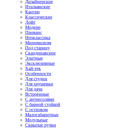
Дизайнерские
Итальянские
Кантри
Классические
Лофт
Модерн
Прованс
Неоклассика
Минимализм
Под старину
Скандинавские
Элитные
Эксклюзивные
Хай-тек
Особенности
Для студии
Для хрущевки
Для дачи
Встроенные
С антресолями
С барной стойкой
С островом
Малогабаритные
Модульные
Скрытые ручки