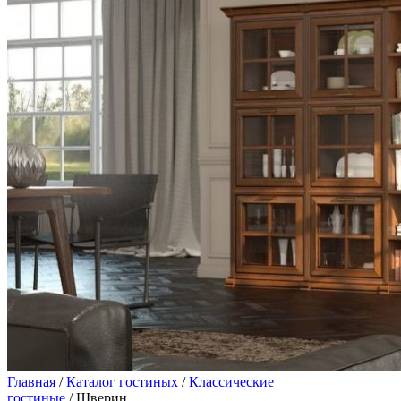
Главная
/
Каталог гостиных
/
Классические
гостиные
/ Шверин