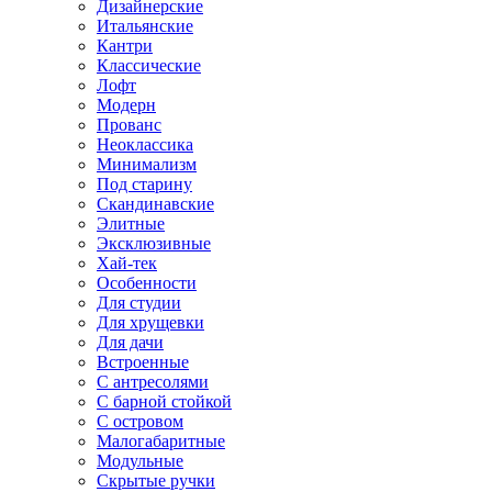
Дизайнерские
Итальянские
Кантри
Классические
Лофт
Модерн
Прованс
Неоклассика
Минимализм
Под старину
Скандинавские
Элитные
Эксклюзивные
Хай-тек
Особенности
Для студии
Для хрущевки
Для дачи
Встроенные
С антресолями
С барной стойкой
С островом
Малогабаритные
Модульные
Скрытые ручки