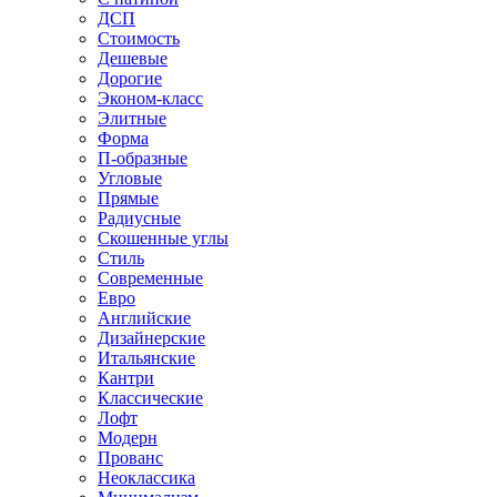
ДСП
Стоимость
Дешевые
Дорогие
Эконом-класс
Элитные
Форма
П-образные
Угловые
Прямые
Радиусные
Скошенные углы
Стиль
Современные
Евро
Английские
Дизайнерские
Итальянские
Кантри
Классические
Лофт
Модерн
Прованс
Неоклассика