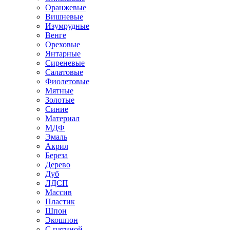
Оранжевые
Вишневые
Изумрудные
Венге
Ореховые
Янтарные
Сиреневые
Салатовые
Фиолетовые
Мятные
Золотые
Синие
Материал
МДФ
Эмаль
Акрил
Береза
Дерево
Дуб
ЛДСП
Массив
Пластик
Шпон
Экошпон
С патиной