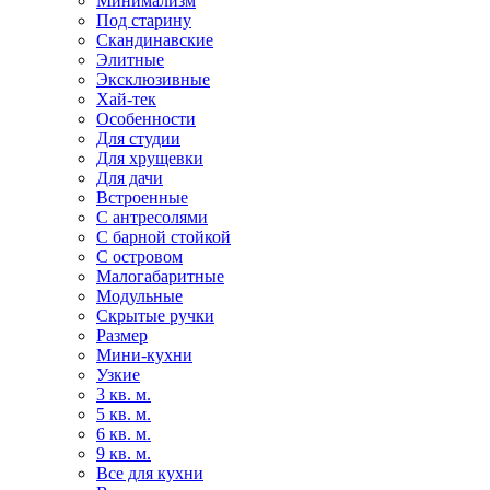
Минимализм
Под старину
Скандинавские
Элитные
Эксклюзивные
Хай-тек
Особенности
Для студии
Для хрущевки
Для дачи
Встроенные
С антресолями
С барной стойкой
С островом
Малогабаритные
Модульные
Скрытые ручки
Размер
Мини-кухни
Узкие
3 кв. м.
5 кв. м.
6 кв. м.
9 кв. м.
Все для кухни