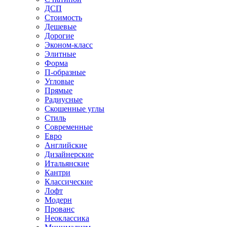
ДСП
Стоимость
Дешевые
Дорогие
Эконом-класс
Элитные
Форма
П-образные
Угловые
Прямые
Радиусные
Скошенные углы
Стиль
Современные
Евро
Английские
Дизайнерские
Итальянские
Кантри
Классические
Лофт
Модерн
Прованс
Неоклассика