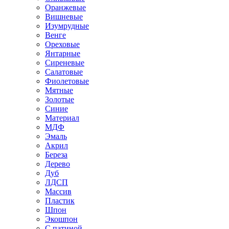
Оранжевые
Вишневые
Изумрудные
Венге
Ореховые
Янтарные
Сиреневые
Салатовые
Фиолетовые
Мятные
Золотые
Синие
Материал
МДФ
Эмаль
Акрил
Береза
Дерево
Дуб
ЛДСП
Массив
Пластик
Шпон
Экошпон
С патиной