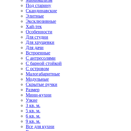
Минимализм
Под старину
Скандинавские
Элитные
Эксклюзивные
Хай-тек
Особенности
Для студии
Для хрущевки
Для дачи
Встроенные
С антресолями
С барной стойкой
С островом
Малогабаритные
Модульные
Скрытые ручки
Размер
Мини-кухни
Узкие
3 кв. м.
5 кв. м.
6 кв. м.
9 кв. м.
Все для кухни