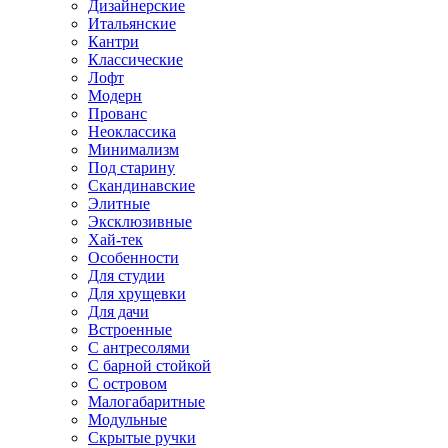
Дизайнерские
Итальянские
Кантри
Классические
Лофт
Модерн
Прованс
Неоклассика
Минимализм
Под старину
Скандинавские
Элитные
Эксклюзивные
Хай-тек
Особенности
Для студии
Для хрущевки
Для дачи
Встроенные
С антресолями
С барной стойкой
С островом
Малогабаритные
Модульные
Скрытые ручки