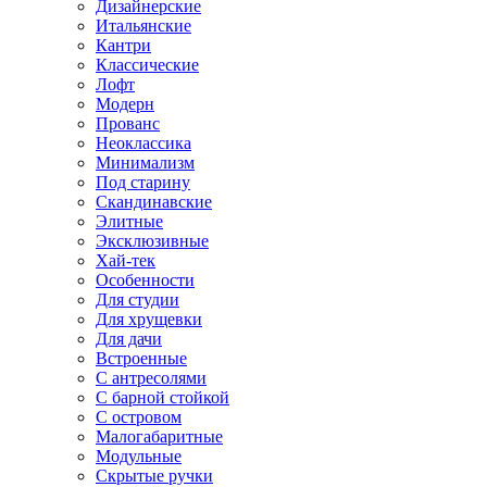
Дизайнерские
Итальянские
Кантри
Классические
Лофт
Модерн
Прованс
Неоклассика
Минимализм
Под старину
Скандинавские
Элитные
Эксклюзивные
Хай-тек
Особенности
Для студии
Для хрущевки
Для дачи
Встроенные
С антресолями
С барной стойкой
С островом
Малогабаритные
Модульные
Скрытые ручки