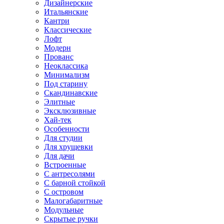
Дизайнерские
Итальянские
Кантри
Классические
Лофт
Модерн
Прованс
Неоклассика
Минимализм
Под старину
Скандинавские
Элитные
Эксклюзивные
Хай-тек
Особенности
Для студии
Для хрущевки
Для дачи
Встроенные
С антресолями
С барной стойкой
С островом
Малогабаритные
Модульные
Скрытые ручки