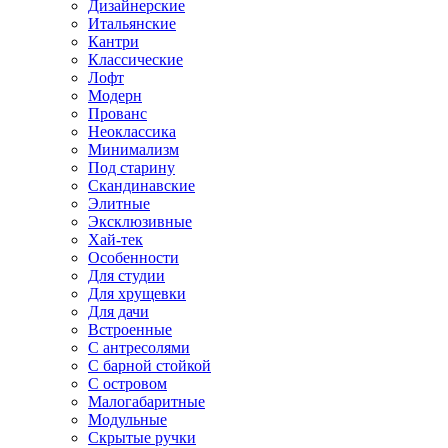
Дизайнерские
Итальянские
Кантри
Классические
Лофт
Модерн
Прованс
Неоклассика
Минимализм
Под старину
Скандинавские
Элитные
Эксклюзивные
Хай-тек
Особенности
Для студии
Для хрущевки
Для дачи
Встроенные
С антресолями
С барной стойкой
С островом
Малогабаритные
Модульные
Скрытые ручки