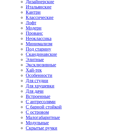
Дизайнерские
Итальянские
Кантри
Классические
Лофт
Модерн
Прованс
Неоклассика
Минимализм
Под старину
Скандинавские
Элитные
Эксклюзивные
Хай-тек
Особенности
Для студии
Для хрущевки
Для дачи
Встроенные
С антресолями
С барной стойкой
С островом
Малогабаритные
Модульные
Скрытые ручки