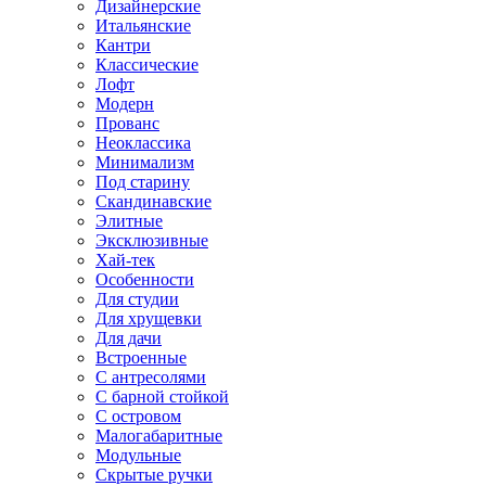
Дизайнерские
Итальянские
Кантри
Классические
Лофт
Модерн
Прованс
Неоклассика
Минимализм
Под старину
Скандинавские
Элитные
Эксклюзивные
Хай-тек
Особенности
Для студии
Для хрущевки
Для дачи
Встроенные
С антресолями
С барной стойкой
С островом
Малогабаритные
Модульные
Скрытые ручки